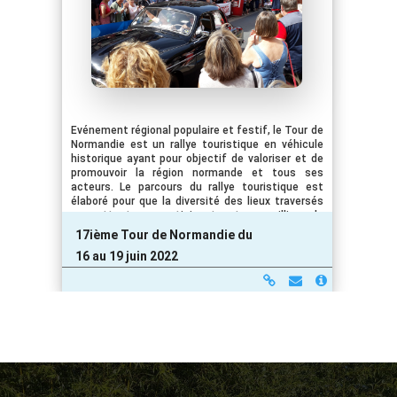
Evénement régional populaire et festif, le Tour de
Normandie est un rallye touristique en véhicule
historique ayant pour objectif de valoriser et de
promouvoir la région normande et tous ses
acteurs. Le parcours du rallye touristique est
élaboré pour que la diversité des lieux traversés
permettent aux participants et aux milliers de
personnes venues admirer ces véhicules
17ième Tour de Normandie du
exceptionnels de découvrir l’histoire, le
16 au 19 juin 2022
patrimoine architectural et les spécialités
régionales des villes étapes. Dans chaque ville, le
« village du Tour » est installé, des animations
sont proposées au grand public : espace podium
animation, marché locale, village…Pour faire de
ce Tour une grande fête.